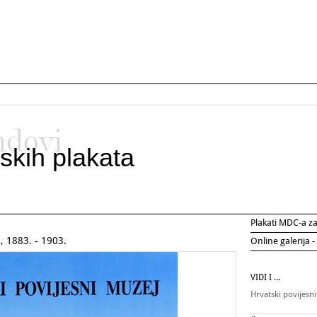
ndovi
skih plakata
Plakati MDC-a 
 1883. - 1903.
Online galerija -
VIDI I ...
Hrvatski povijesn