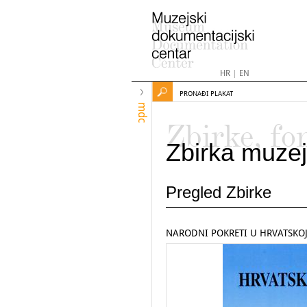
HR
|
EN
PRONAĐI PLAKAT
mdc
Zbirke, fo
Zbirka muzej
Pregled Zbirke
NARODNI POKRETI U HRVATSKOJ,