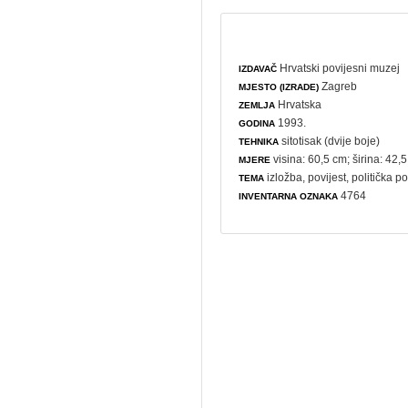
Hrvatski povijesni muzej
IZDAVAČ
Zagreb
MJESTO (IZRADE)
Hrvatska
ZEMLJA
1993.
GODINA
sitotisak (dvije boje)
TEHNIKA
visina: 60,5 cm; širina: 42,
MJERE
izložba
,
povijest
,
politička po
TEMA
4764
INVENTARNA OZNAKA