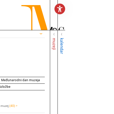
muzeji
kalendar
za Međunarodni dan muzeja
 izložbe
i muzej
(40) >