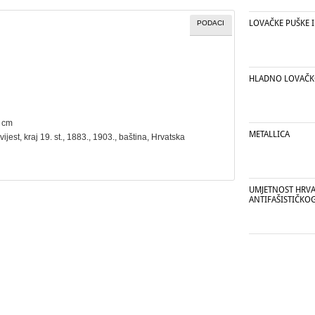
LOVAČKE PUŠKE I
PODACI
HLADNO LOVAČK
5 cm
METALLICA
vijest
, kraj 19. st., 1883., 1903.,
baština
, Hrvatska
UMJETNOST HRV
ANTIFAŠISTIČKO