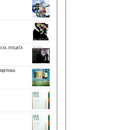
I XX. STOLJEĆA
UMJETNIKA