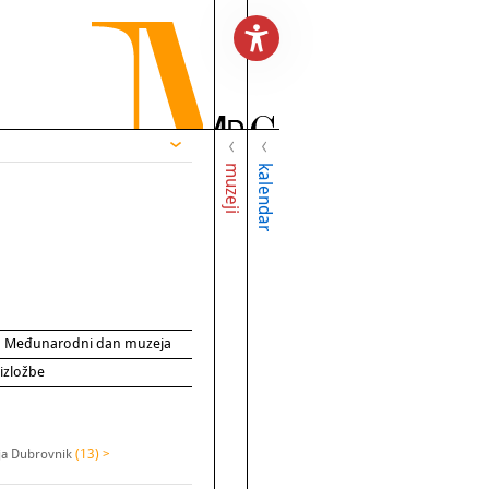
muzeji
kalendar
za Međunarodni dan muzeja
 izložbe
ija Dubrovnik
(13) >