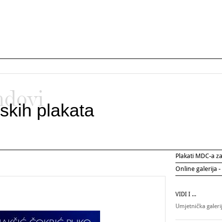
ndovi
skih plakata
Plakati MDC-a 
Online galerija -
VIDI I ...
Umjetnička galer