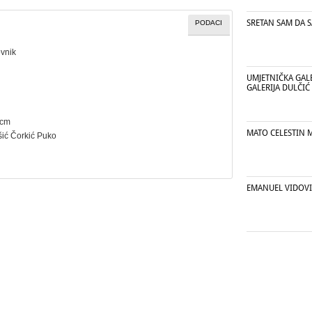
SRETAN SAM DA 
PODACI
ovnik
UMJETNIČKA GALE
GALERIJA DULČIĆ
 cm
MATO CELESTIN 
kšić Čorkić Puko
EMANUEL VIDOV