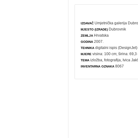
Umjetnička galerija Dubr
IZDAVAČ
Dubrovnik
MJESTO (IZRADE)
Hrvatska
ZEMLJA
2007.
GODINA
digitalni ispis (DesignJet)
TEHNIKA
visina: 100 cm; širina: 69,3
MJERE
izložba
,
fotografija
, Ivica Ja
TEMA
8067
INVENTARNA OZNAKA