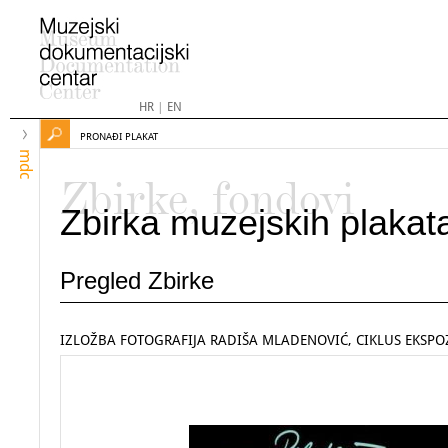
HR
|
EN
PRONAĐI PLAKAT
mdc
Zbirke, fondovi
Zbirka muzejskih plakat
Pregled Zbirke
IZLOŽBA FOTOGRAFIJA RADIŠA MLADENOVIĆ, CIKLUS EKSPOZ