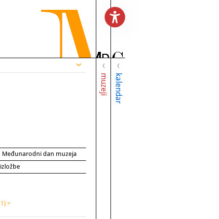
muzeji
kalendar
za Međunarodni dan muzeja
 izložbe
11) >