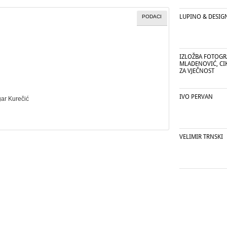
LUPINO & DESIG
PODACI
IZLOŽBA FOTOGRA
MLADENOVIĆ, CIK
ZA VJEČNOST
IVO PERVAN
gar Kurečić
VELIMIR TRNSKI