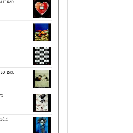
M TE RAD
TLOTISKU
TO
REČIĆ