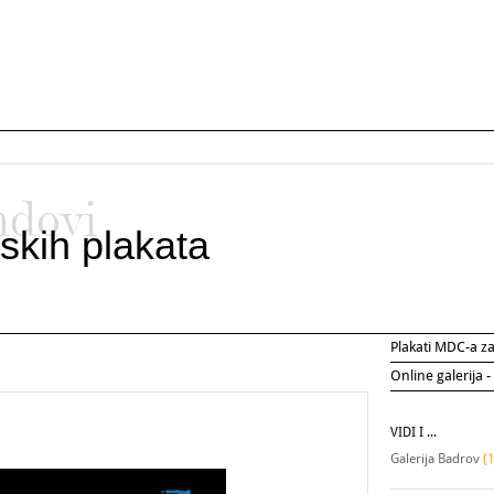
ndovi
skih plakata
Plakati MDC-a 
Online galerija -
VIDI I ...
Galerija Badrov
(