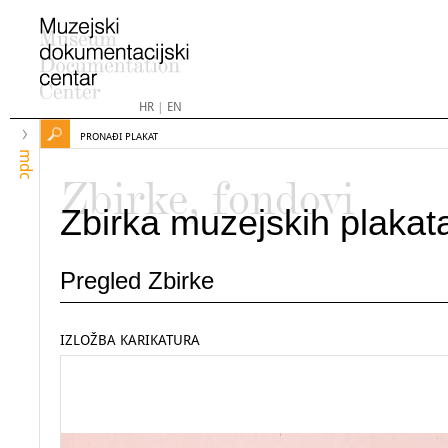
HR
|
EN
PRONAĐI PLAKAT
mdc
Zbirke, fondovi
Zbirka muzejskih plakat
Pregled Zbirke
IZLOŽBA KARIKATURA