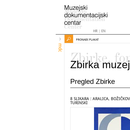
HR
|
EN
PRONAĐI PLAKAT
mdc
Zbirke, fo
Zbirka muzej
Pregled Zbirke
8 SLIKARA : ARALICA, BOŽIČKOV
TURINSKI