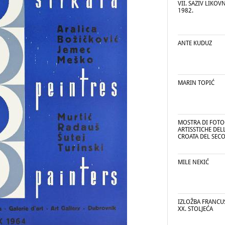
VII. SAZIV LIKOV
1982.
ANTE KUDUZ
MARIN TOPIĆ
MOSTRA DI FOTO
ARTISSTICHE DEL
CROATA DEL SECO
MILE NEKIĆ
IZLOŽBA FRANCU
XX. STOLJEĆA