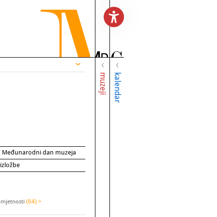
muzeji
kalendar
za Međunarodni dan muzeja
 izložbe
 umjetnosti
(64) >