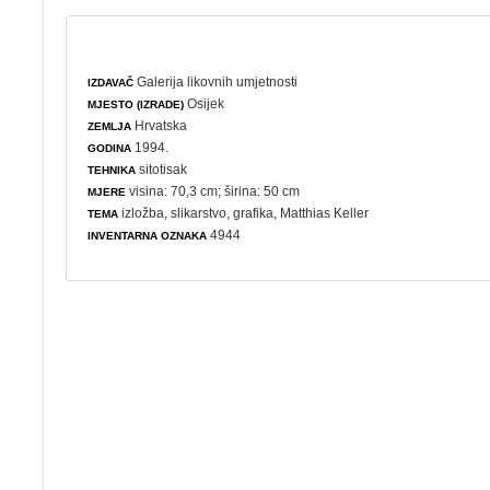
Galerija likovnih umjetnosti
IZDAVAČ
Osijek
MJESTO (IZRADE)
Hrvatska
ZEMLJA
1994.
GODINA
sitotisak
TEHNIKA
visina: 70,3 cm; širina: 50 cm
MJERE
izložba
,
slikarstvo
,
grafika
, Matthias Keller
TEMA
4944
INVENTARNA OZNAKA