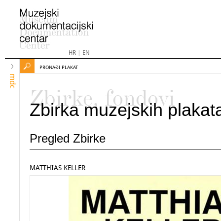
HR
|
EN
PRONAĐI PLAKAT
mdc
Zbirke, fondovi
Zbirka muzejskih plakat
Pregled Zbirke
MATTHIAS KELLER