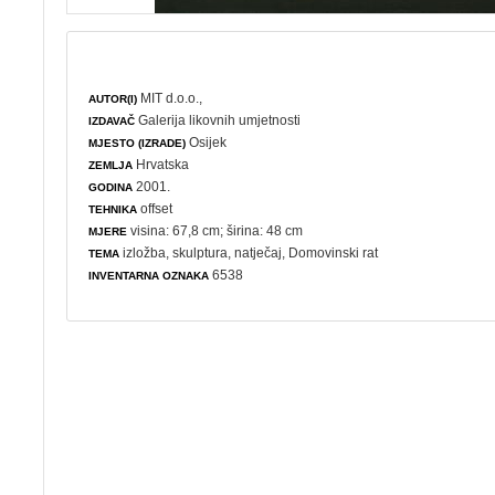
MIT d.o.o.,
AUTOR(I)
Galerija likovnih umjetnosti
IZDAVAČ
Osijek
MJESTO (IZRADE)
Hrvatska
ZEMLJA
2001.
GODINA
offset
TEHNIKA
visina: 67,8 cm; širina: 48 cm
MJERE
izložba
,
skulptura
,
natječaj
,
Domovinski rat
TEMA
6538
INVENTARNA OZNAKA