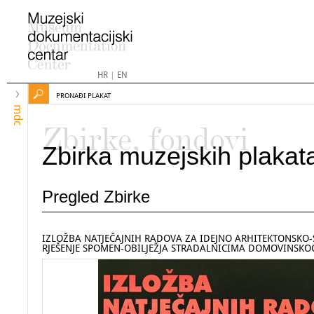
HR
|
EN
PRONAĐI PLAKAT
mdc
Zbirke, fondovi
Zbirka muzejskih plakat
Pregled Zbirke
IZLOŽBA NATJEČAJNIH RADOVA ZA IDEJNO ARHITEKTONSKO
RJEŠENJE SPOMEN-OBILJEŽJA STRADALNICIMA DOMOVINSKO