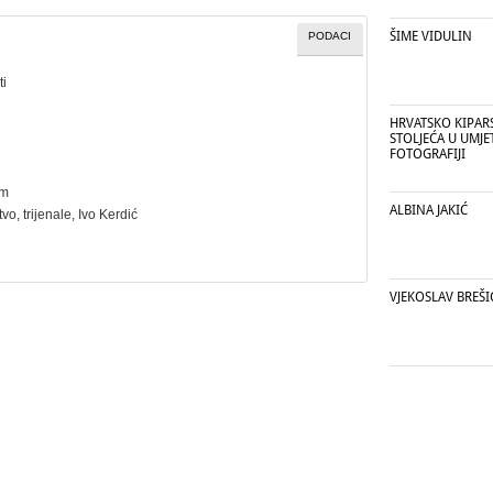
ŠIME VIDULIN
PODACI
ti
HRVATSKO KIPARST
STOLJEĆA U UMJE
FOTOGRAFIJI
cm
ALBINA JAKIĆ
tvo
,
trijenale
, Ivo Kerdić
VJEKOSLAV BREŠI