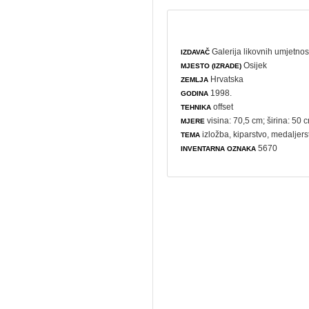
Galerija likovnih umjetnos
IZDAVAČ
Osijek
MJESTO (IZRADE)
Hrvatska
ZEMLJA
1998.
GODINA
offset
TEHNIKA
visina: 70,5 cm; širina: 50 
MJERE
izložba
,
kiparstvo
,
medaljers
TEMA
5670
INVENTARNA OZNAKA