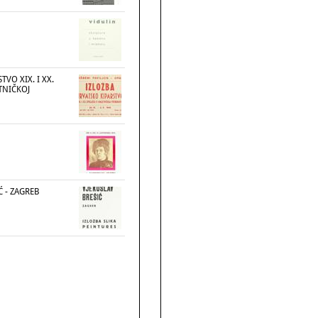
VO XIX. I XX.
TNIČKOJ
Ć - ZAGREB