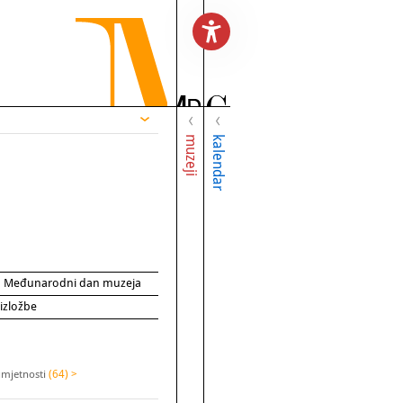
muzeji
kalendar
za Međunarodni dan muzeja
 izložbe
 umjetnosti
(64) >