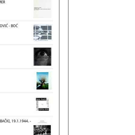
MER
VIĆ - BOĆ
AČKI, 19.1.1944. -