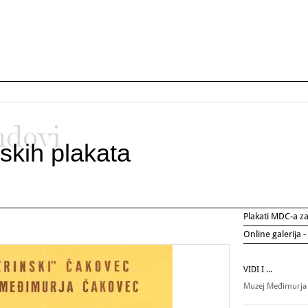
ndovi
skih plakata
Plakati MDC-a 
Online galerija -
VIDI I ...
Muzej Međimurja