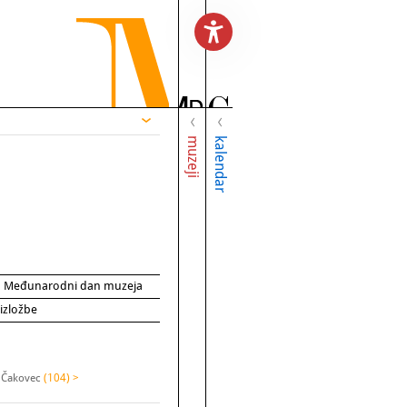
muzeji
kalendar
za Međunarodni dan muzeja
 izložbe
 Čakovec
(104) >