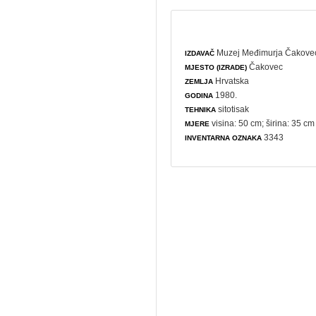
Muzej Međimurja Čakove
IZDAVAČ
Čakovec
MJESTO (IZRADE)
Hrvatska
ZEMLJA
1980.
GODINA
sitotisak
TEHNIKA
visina: 50 cm; širina: 35 cm
MJERE
3343
INVENTARNA OZNAKA