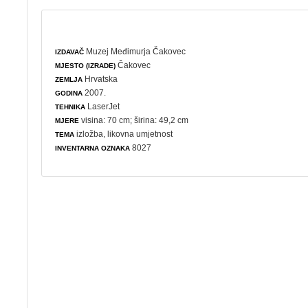
Muzej Međimurja Čakovec
IZDAVAČ
Čakovec
MJESTO (IZRADE)
Hrvatska
ZEMLJA
2007.
GODINA
LaserJet
TEHNIKA
visina: 70 cm; širina: 49,2 cm
MJERE
izložba
,
likovna umjetnost
TEMA
8027
INVENTARNA OZNAKA