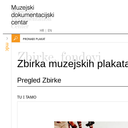
HR
|
EN
PRONAĐI PLAKAT
mdc
Zbirke, fondovi
Zbirka muzejskih plakat
Pregled Zbirke
TU I TAMO