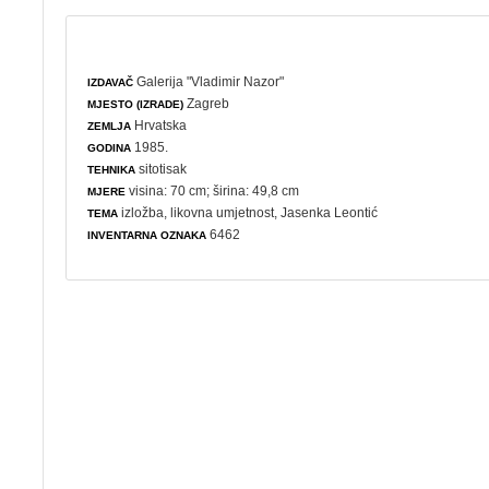
Galerija "Vladimir Nazor"
IZDAVAČ
Zagreb
MJESTO (IZRADE)
Hrvatska
ZEMLJA
1985.
GODINA
sitotisak
TEHNIKA
visina: 70 cm; širina: 49,8 cm
MJERE
izložba
,
likovna umjetnost
, Jasenka Leontić
TEMA
6462
INVENTARNA OZNAKA