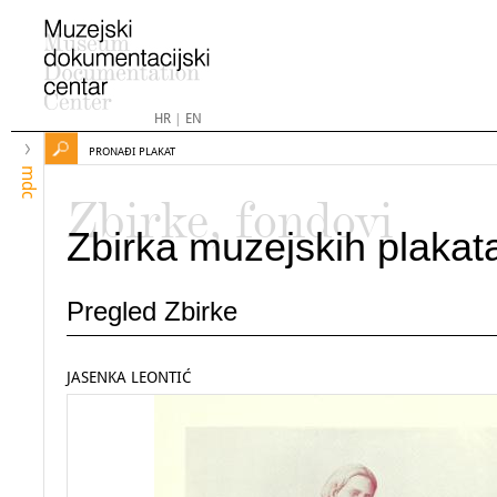
HR
|
EN
PRONAĐI PLAKAT
mdc
Zbirke, fondovi
Zbirka muzejskih plakat
Pregled Zbirke
JASENKA LEONTIĆ