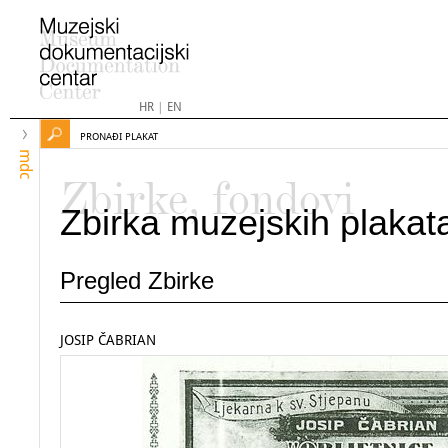
HR
|
EN
PRONAĐI PLAKAT
mdc
Zbirke, fondovi
Zbirka muzejskih plakat
Pregled Zbirke
JOSIP ČABRIAN