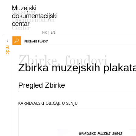
HR
|
EN
PRONAĐI PLAKAT
mdc
Zbirke, fondovi
Zbirka muzejskih plakat
Pregled Zbirke
KARNEVALSKI OBIČAJI U SENJU