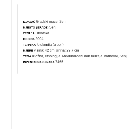
Gradski muzej Senj
IZDAVAČ
Senj
MJESTO (IZRADE)
Hrvatska
ZEMLJA
2004.
GODINA
fotokopija (u boji)
TEHNIKA
visina: 42 cm; širina: 29,7 cm
MJERE
izložba
,
etnologija
,
Međunarodni dan muzeja
,
karneval
, Senj
TEMA
7465
INVENTARNA OZNAKA