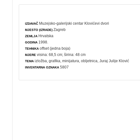
Muzejsko-galerijski centar Klovićevi dvori
IZDAVAČ
Zagreb
MJESTO (IZRADE)
Hrvatska
ZEMLJA
1998.
GODINA
offset (jedna boja)
TEHNIKA
visina: 68,5 cm; širina: 48 cm
MJERE
izložba
,
grafika
,
minijatura
,
obljetnica
, Juraj Julije Klović
TEMA
5807
INVENTARNA OZNAKA