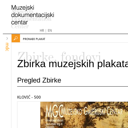
HR
|
EN
PRONAĐI PLAKAT
mdc
Zbirke, fondovi
Zbirka muzejskih plakat
Pregled Zbirke
KLOVIĆ - 500