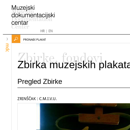
HR
|
EN
PRONAĐI PLAKAT
mdc
Zbirke, fondovi
Zbirka muzejskih plakat
Pregled Zbirke
ZRINŠČAK : C.M.I.V.U.