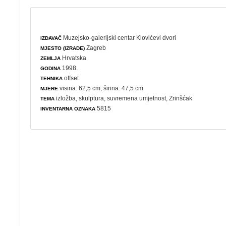
Muzejsko-galerijski centar Klovićevi dvori
IZDAVAČ
Zagreb
MJESTO (IZRADE)
Hrvatska
ZEMLJA
1998.
GODINA
offset
TEHNIKA
visina: 62,5 cm; širina: 47,5 cm
MJERE
izložba
,
skulptura
,
suvremena umjetnost
, Zrinšćak
TEMA
5815
INVENTARNA OZNAKA