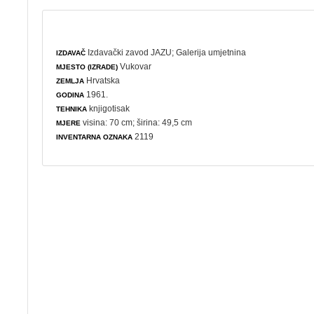
Izdavački zavod JAZU
;
Galerija umjetnina
IZDAVAČ
Vukovar
MJESTO (IZRADE)
Hrvatska
ZEMLJA
1961.
GODINA
knjigotisak
TEHNIKA
visina: 70 cm; širina: 49,5 cm
MJERE
2119
INVENTARNA OZNAKA