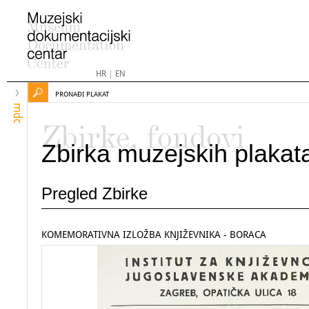
HR
|
EN
PRONAĐI PLAKAT
mdc
Zbirke, fondovi
Zbirka muzejskih plakat
Pregled Zbirke
KOMEMORATIVNA IZLOŽBA KNJIŽEVNIKA - BORACA