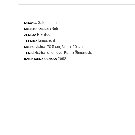
Galerija umjetnina
IZDAVAČ
Split
MJESTO (IZRADE)
Hrvatska
ZEMLJA
knjigotisak
TEHNIKA
visina: 70,5 cm; širina: 50 cm
MJERE
izložba
,
slikarstvo
, Frano Šimunović
TEMA
2092
INVENTARNA OZNAKA