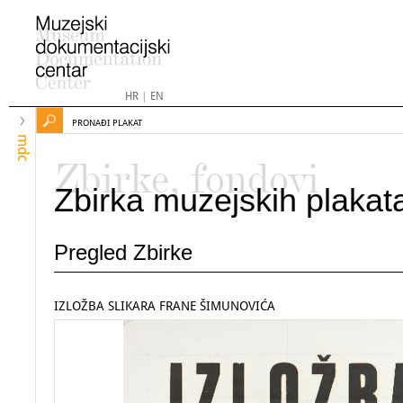
HR
|
EN
PRONAĐI PLAKAT
mdc
Zbirke, fondovi
Zbirka muzejskih plakat
Pregled Zbirke
IZLOŽBA SLIKARA FRANE ŠIMUNOVIĆA