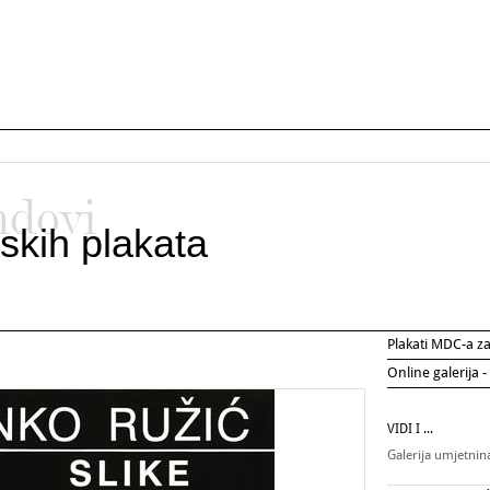
ndovi
skih plakata
Plakati MDC-a 
Online galerija -
VIDI I ...
Galerija umjetni