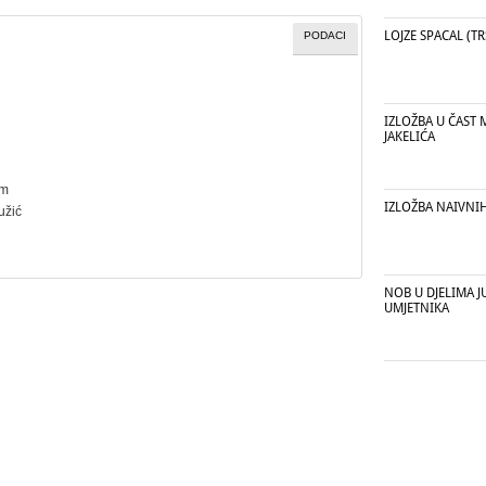
LOJZE SPACAL (TR
PODACI
IZLOŽBA U ČAST 
JAKELIĆA
cm
IZLOŽBA NAIVNIH
užić
NOB U DJELIMA 
UMJETNIKA