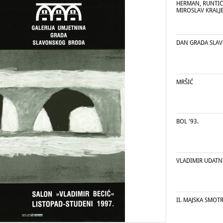
HERMAN, RUNTIĆ,
MIROSLAV KRALJ
DAN GRADA SLA
MRŠIĆ
BOL '93.
VLADIMIR UDATN
II. MAJSKA SMOT