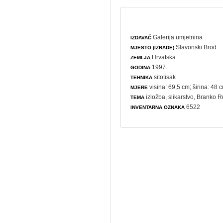
Galerija umjetnina
IZDAVAČ
Slavonski Brod
MJESTO (IZRADE)
Hrvatska
ZEMLJA
1997.
GODINA
sitotisak
TEHNIKA
visina: 69,5 cm; širina: 48 
MJERE
izložba
,
slikarstvo
, Branko R
TEMA
6522
INVENTARNA OZNAKA