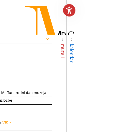
muzeji
kalendar
za Međunarodni dan muzeja
 izložbe
na
(79) >