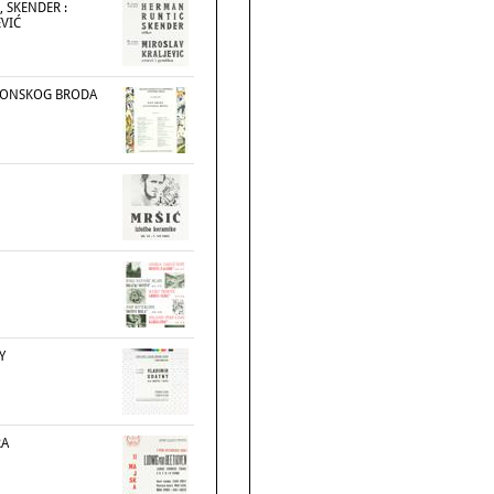
 SKENDER :
EVIĆ
VONSKOG BRODA
Y
RA