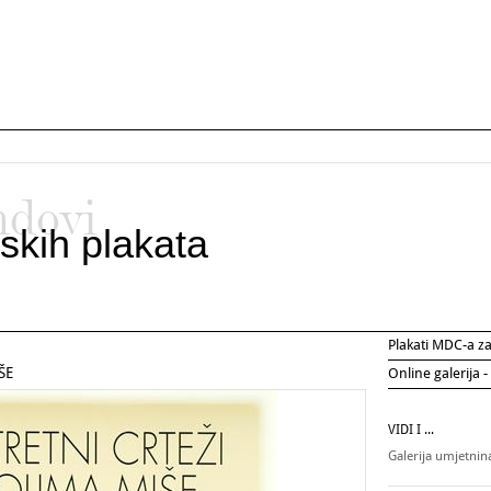
ndovi
skih plakata
Plakati MDC-a 
ŠE
Online galerija -
VIDI I ...
Galerija umjetni