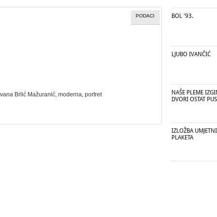
BOL '93.
PODACI
LJUBO IVANČIĆ
NAŠE PLEME IZGI
 Ivana Brlić Mažuranić,
moderna
,
portret
DVORI OSTAT PUS
IZLOŽBA UMJETNI
PLAKETA