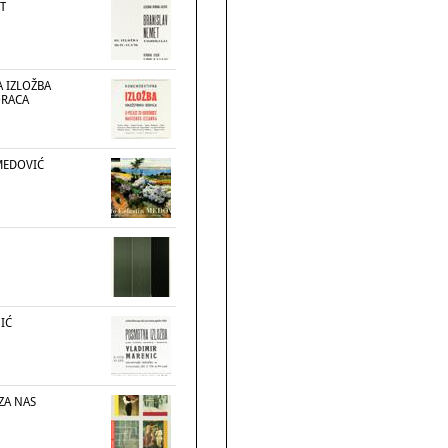
T
 IZLOŽBA
ORACA
MEDOVIĆ
IĆ
 ZA NAS