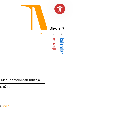
muzeji
kalendar
za Međunarodni dan muzeja
 izložbe
na
(79) >