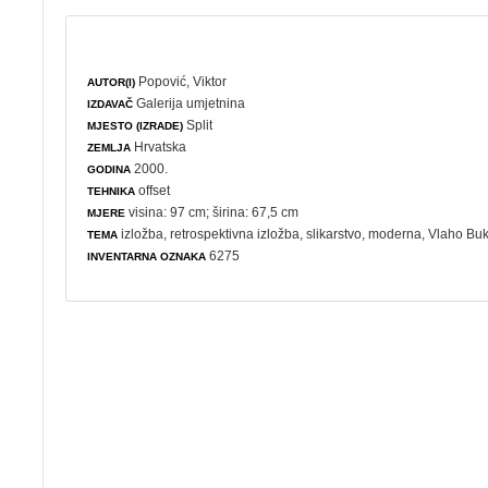
Popović, Viktor
AUTOR(I)
Galerija umjetnina
IZDAVAČ
Split
MJESTO (IZRADE)
Hrvatska
ZEMLJA
2000.
GODINA
offset
TEHNIKA
visina: 97 cm; širina: 67,5 cm
MJERE
izložba
,
retrospektivna izložba
,
slikarstvo
,
moderna
, Vlaho Bu
TEMA
6275
INVENTARNA OZNAKA