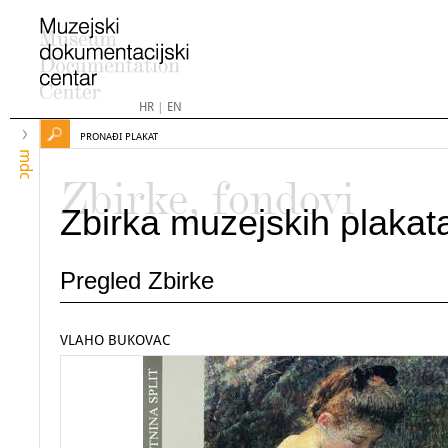
HR
|
EN
PRONAĐI PLAKAT
mdc
Zbirke, fondovi
Zbirka muzejskih plakat
Pregled Zbirke
VLAHO BUKOVAC