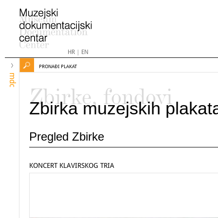
HR
|
EN
PRONAĐI PLAKAT
mdc
Zbirke, fondovi
Zbirka muzejskih plakat
Pregled Zbirke
KONCERT KLAVIRSKOG TRIA