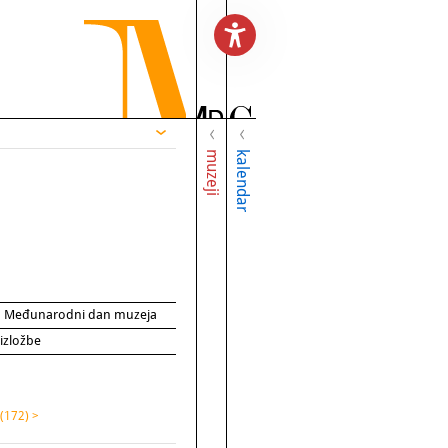
muzeji
kalendar
za Međunarodni dan muzeja
 izložbe
(172) >