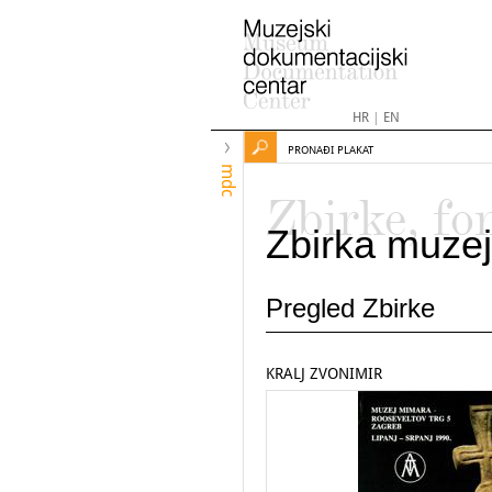
HR
|
EN
PRONAĐI PLAKAT
mdc
Zbirke, fo
Zbirka muzej
Pregled Zbirke
KRALJ ZVONIMIR