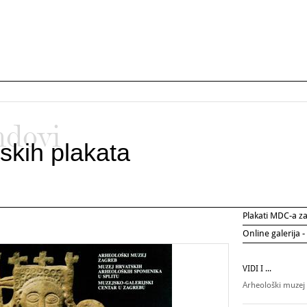
ndovi
skih plakata
Plakati MDC-a 
Online galerija -
VIDI I ...
Arheološki muzej