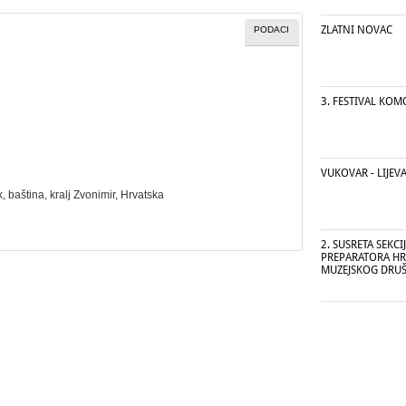
ZLATNI NOVAC
PODACI
3. FESTIVAL KO
VUKOVAR - LIJEV
k,
baština
, kralj Zvonimir, Hrvatska
2. SUSRETA SEKCI
PREPARATORA H
MUZEJSKOG DRU