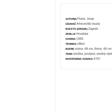
Fluksi, Josip
AUTOR(I)
Arheološki muzej
IZDAVAČ
Zagreb
MJESTO (IZRADE)
Hrvatska
ZEMLJA
1990.
GODINA
offset
TEHNIKA
visina: 69 cm; širina: 48 cm
MJERE
izložba
,
povijest
, srednji vije
TEMA
4767
INVENTARNA OZNAKA