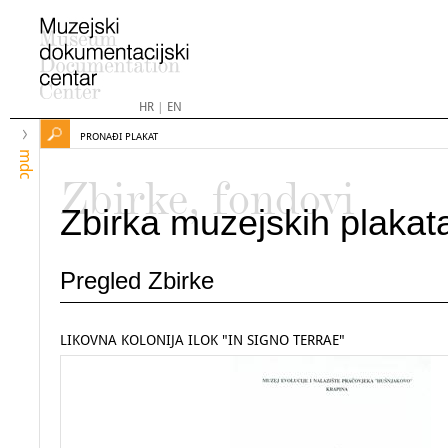
HR
|
EN
PRONAĐI PLAKAT
mdc
Zbirke, fondovi
Zbirka muzejskih plakat
Pregled Zbirke
LIKOVNA KOLONIJA ILOK "IN SIGNO TERRAE"