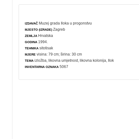
Muzej grada Iloka u progonstvu
IZDAVAČ
Zagreb
MJESTO (IZRADE)
Hrvatska
ZEMLJA
1994.
GODINA
sitotisak
TEHNIKA
visina: 79 cm; širina: 30 cm
MJERE
izložba
,
likovna umjetnost
,
likovna kolonija
, Ilok
TEMA
5067
INVENTARNA OZNAKA