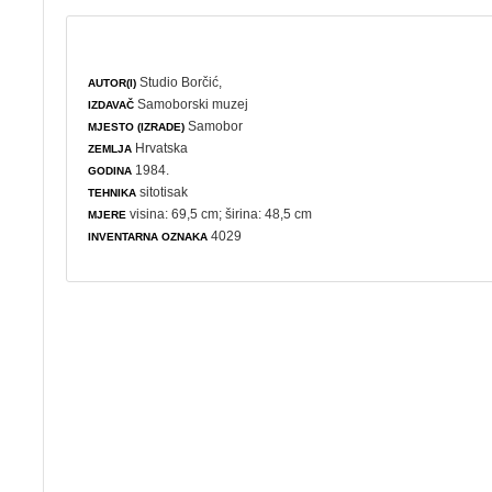
Studio Borčić,
AUTOR(I)
Samoborski muzej
IZDAVAČ
Samobor
MJESTO (IZRADE)
Hrvatska
ZEMLJA
1984.
GODINA
sitotisak
TEHNIKA
visina: 69,5 cm; širina: 48,5 cm
MJERE
4029
INVENTARNA OZNAKA