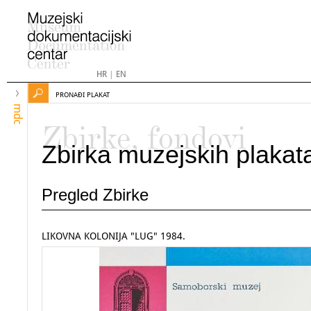
HR
|
EN
PRONAĐI PLAKAT
mdc
Zbirke, fondovi
Zbirka muzejskih plakat
Pregled Zbirke
LIKOVNA KOLONIJA "LUG" 1984.