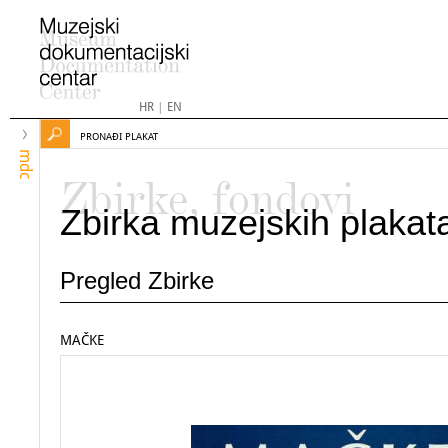
HR
|
EN
PRONAĐI PLAKAT
mdc
Zbirke, fondovi
Zbirka muzejskih plakat
Pregled Zbirke
MAČKE