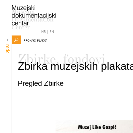
HR
|
EN
PRONAĐI PLAKAT
mdc
Zbirke, fondovi
Zbirka muzejskih plakat
Pregled Zbirke