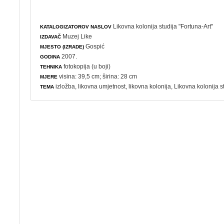
Likovna kolonija studija "Fortuna-Art"
KATALOGIZATOROV NASLOV
Muzej Like
IZDAVAČ
Gospić
MJESTO (IZRADE)
2007.
GODINA
fotokopija (u boji)
TEHNIKA
visina: 39,5 cm; širina: 28 cm
MJERE
izložba
,
likovna umjetnost
,
likovna kolonija
, Likovna kolonija s
TEMA