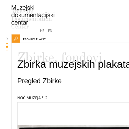
HR
|
EN
PRONAĐI PLAKAT
mdc
Zbirke, fondovi
Zbirka muzejskih plakat
Pregled Zbirke
NOĆ MUZEJA '12