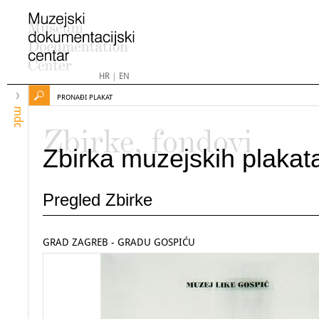
HR
|
EN
PRONAĐI PLAKAT
mdc
Zbirke, fondovi
Zbirka muzejskih plakat
Pregled Zbirke
GRAD ZAGREB - GRADU GOSPIĆU