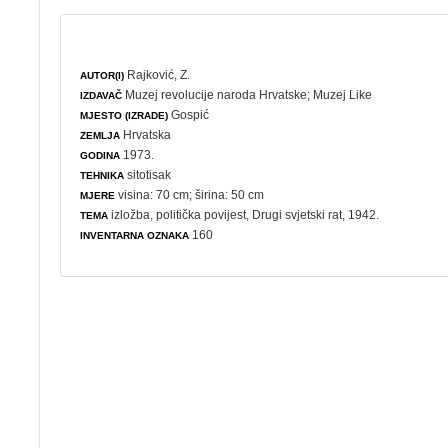
Rajković, Z.
AUTOR(I)
Muzej revolucije naroda Hrvatske
;
Muzej Like
IZDAVAČ
Gospić
MJESTO (IZRADE)
Hrvatska
ZEMLJA
1973.
GODINA
sitotisak
TEHNIKA
visina: 70 cm; širina: 50 cm
MJERE
izložba
,
politička povijest
,
Drugi svjetski rat
, 1942.
TEMA
160
INVENTARNA OZNAKA