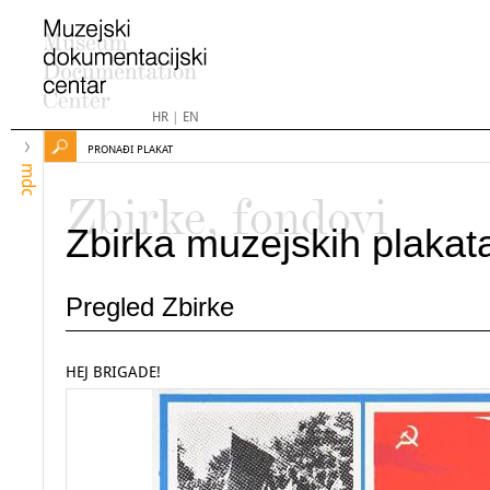
HR
|
EN
PRONAĐI PLAKAT
mdc
Zbirke, fondovi
Zbirka muzejskih plakat
Pregled Zbirke
HEJ BRIGADE!