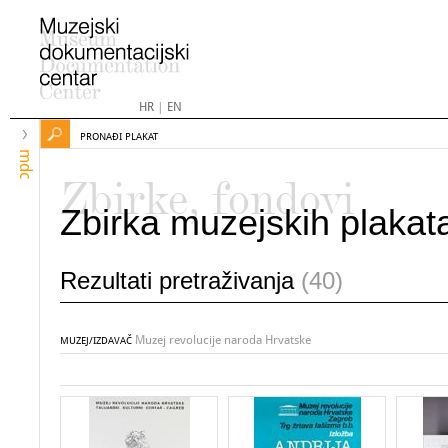
HR
|
EN
PRONAĐI PLAKAT
mdc
Zbirke, fondovi
Zbirka muzejskih plakat
Rezultati pretraživanja
(40)
Muzej revolucije naroda Hrvatske
MUZEJ/IZDAVAČ