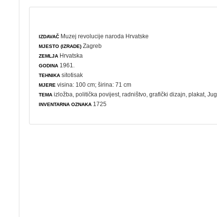
Muzej revolucije naroda Hrvatske
IZDAVAČ
Zagreb
MJESTO (IZRADE)
Hrvatska
ZEMLJA
1961.
GODINA
sitotisak
TEHNIKA
visina: 100 cm; širina: 71 cm
MJERE
izložba
,
politička povijest
,
radništvo
,
grafički dizajn
,
plakat
, Ju
TEMA
1725
INVENTARNA OZNAKA