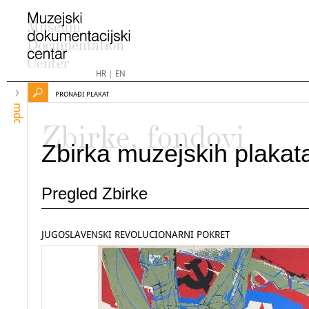
HR
|
EN
PRONAĐI PLAKAT
mdc
Zbirke, fondovi
Zbirka muzejskih plakat
Pregled Zbirke
JUGOSLAVENSKI REVOLUCIONARNI POKRET