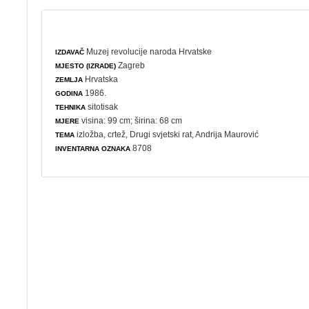
Muzej revolucije naroda Hrvatske
IZDAVAČ
Zagreb
MJESTO (IZRADE)
Hrvatska
ZEMLJA
1986.
GODINA
sitotisak
TEHNIKA
visina: 99 cm; širina: 68 cm
MJERE
izložba
,
crtež
,
Drugi svjetski rat
, Andrija Maurović
TEMA
8708
INVENTARNA OZNAKA