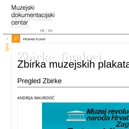
HR
|
EN
PRONAĐI PLAKAT
mdc
Zbirke, fondovi
Zbirka muzejskih plakat
Pregled Zbirke
ANDRIJA MAUROVIĆ