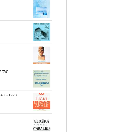
E '74"
43. - 1973.