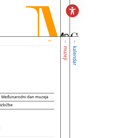
muzeji
kalendar
za Međunarodni dan muzeja
 izložbe
>