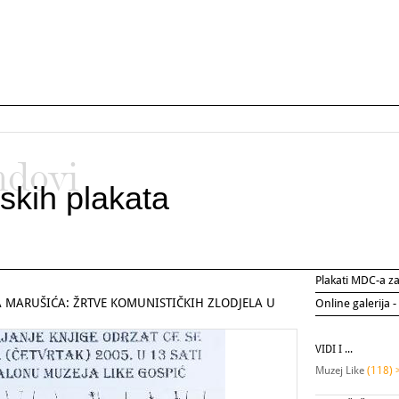
ndovi
skih plakata
Plakati MDC-a 
A MARUŠIĆA: ŽRTVE KOMUNISTIČKIH ZLODJELA U
Online galerija -
VIDI I ...
Muzej Like
(118) 