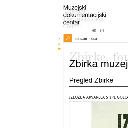
HR
|
EN
PRONAĐI PLAKAT
mdc
Zbirke, fo
Zbirka muzej
Pregled Zbirke
IZLOŽBA AKVARELA STIPE GOLC