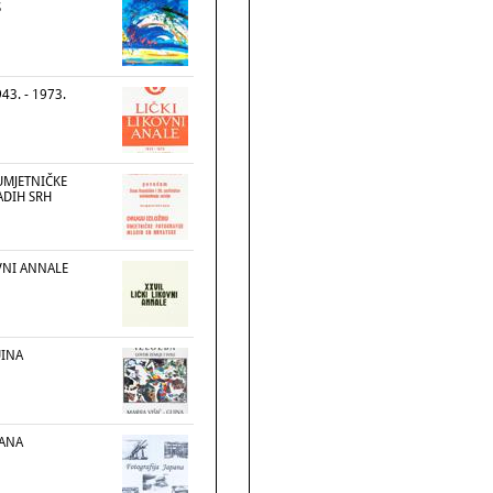
Š
43. - 1973.
UMJETNIČKE
ADIH SRH
OVNI ANNALE
UINA
PANA