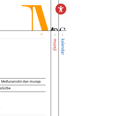
muzeji
kalendar
za Međunarodni dan muzeja
 izložbe
>