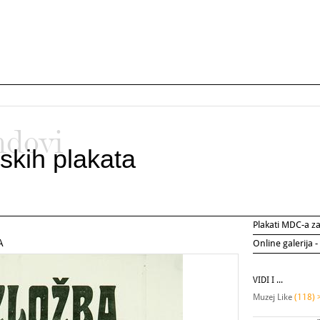
ndovi
skih plakata
Plakati MDC-a 
A
Online galerija -
VIDI I ...
Muzej Like
(118) 