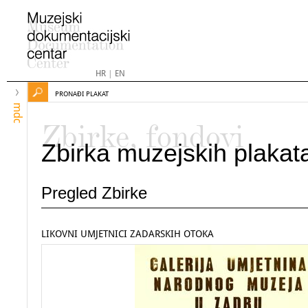
HR
|
EN
PRONAĐI PLAKAT
mdc
Zbirke, fondovi
Zbirka muzejskih plakat
Pregled Zbirke
LIKOVNI UMJETNICI ZADARSKIH OTOKA