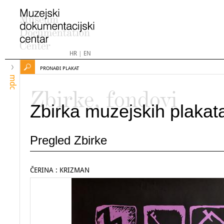
HR
|
EN
PRONAĐI PLAKAT
mdc
Zbirke, fondovi
Zbirka muzejskih plakat
Pregled Zbirke
ČERINA : KRIZMAN