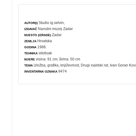
Studio ig.selvin,
AUTOR(I)
Narodni muzej Zadar
IZDAVAČ
Zadar
MJESTO (IZRADE)
Hrvatska
ZEMLJA
1986.
GODINA
sitotisak
TEHNIKA
visina: 91 cm; širina: 50 cm
MJERE
izložba
,
grafika
,
književnost
,
Drugi svjetski rat
, Ivan Goran Kov
TEMA
9474
INVENTARNA OZNAKA