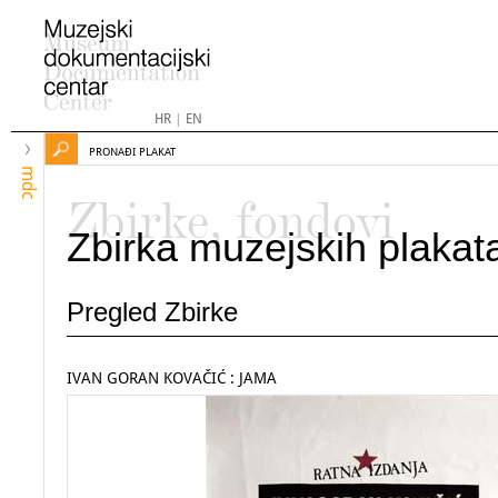
HR
|
EN
PRONAĐI PLAKAT
mdc
Zbirke, fondovi
Zbirka muzejskih plakat
Pregled Zbirke
IVAN GORAN KOVAČIĆ : JAMA