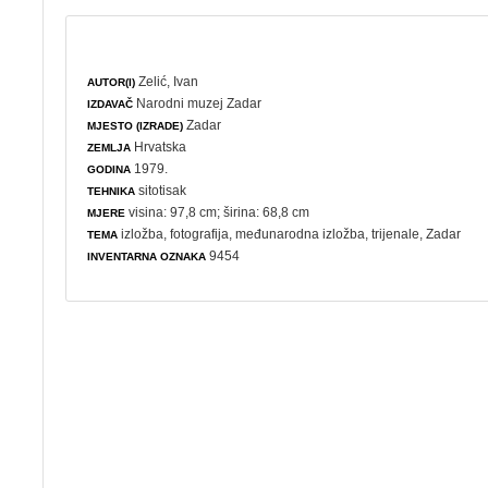
Zelić, Ivan
AUTOR(I)
Narodni muzej Zadar
IZDAVAČ
Zadar
MJESTO (IZRADE)
Hrvatska
ZEMLJA
1979.
GODINA
sitotisak
TEHNIKA
visina: 97,8 cm; širina: 68,8 cm
MJERE
izložba
,
fotografija
,
međunarodna izložba
,
trijenale
, Zadar
TEMA
9454
INVENTARNA OZNAKA