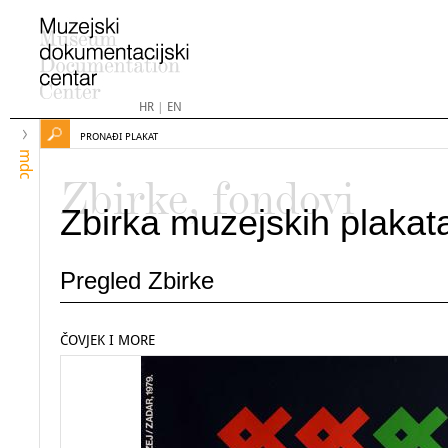
HR
|
EN
PRONAĐI PLAKAT
mdc
Zbirke, fondovi
Zbirka muzejskih plakat
Pregled Zbirke
ČOVJEK I MORE