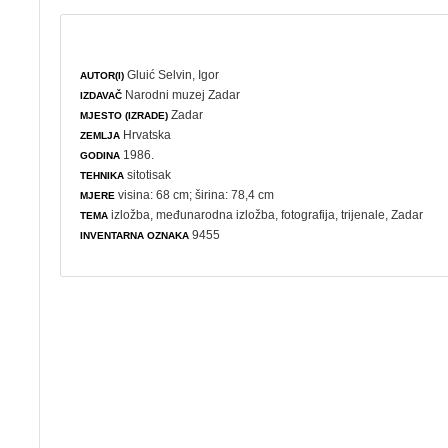
Gluić Selvin, Igor
AUTOR(I)
Narodni muzej Zadar
IZDAVAČ
Zadar
MJESTO (IZRADE)
Hrvatska
ZEMLJA
1986.
GODINA
sitotisak
TEHNIKA
visina: 68 cm; širina: 78,4 cm
MJERE
izložba
,
međunarodna izložba
,
fotografija
,
trijenale
, Zadar
TEMA
9455
INVENTARNA OZNAKA