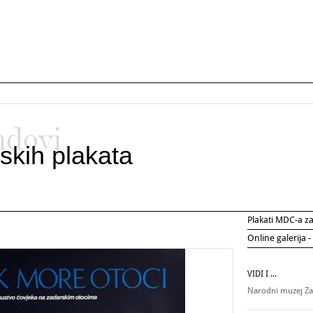
ndovi
skih plakata
Plakati MDC-a 
Online galerija -
VIDI I ...
Narodni muzej Z