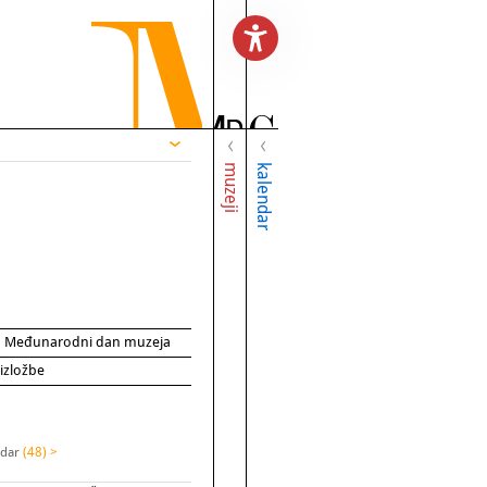
muzeji
kalendar
za Međunarodni dan muzeja
 izložbe
adar
(48) >