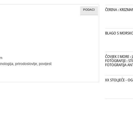
ČERINA : KRIZMA
PODACI
BLAGO S MORSK
ČOVJEK I MORE : 
cm
FOTOGRAFIJI : S
tnologija
,
prirodoslovlje
,
povijest
FOTOGRAFIJA AN
XX STOLJEĆE - OG