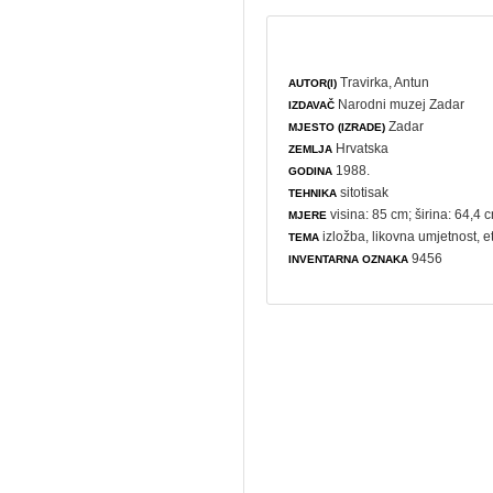
Travirka, Antun
AUTOR(I)
Narodni muzej Zadar
IZDAVAČ
Zadar
MJESTO (IZRADE)
Hrvatska
ZEMLJA
1988.
GODINA
sitotisak
TEHNIKA
visina: 85 cm; širina: 64,4 
MJERE
izložba
,
likovna umjetnost
,
e
TEMA
9456
INVENTARNA OZNAKA