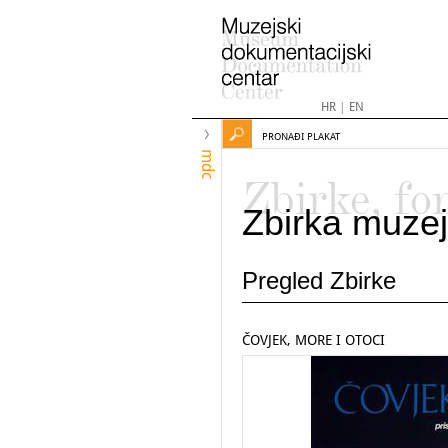
HR
|
EN
PRONAĐI PLAKAT
mdc
Zbirke, fo
Zbirka muzej
Pregled Zbirke
ČOVJEK, MORE I OTOCI