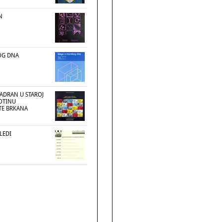
N
OG DNA
JADRAN U STAROJ
TOTINU
TE BRKANA
LEDI