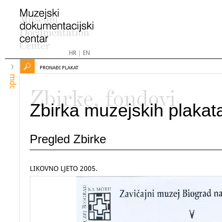
HR
|
EN
PRONAĐI PLAKAT
mdc
Zbirke, fondovi
Zbirka muzejskih plakat
Pregled Zbirke
LIKOVNO LJETO 2005.