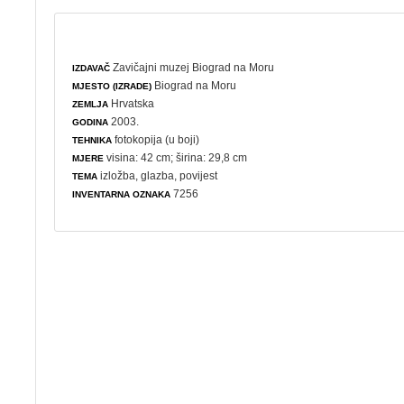
Zavičajni muzej Biograd na Moru
IZDAVAČ
Biograd na Moru
MJESTO (IZRADE)
Hrvatska
ZEMLJA
2003.
GODINA
fotokopija (u boji)
TEHNIKA
visina: 42 cm; širina: 29,8 cm
MJERE
izložba
,
glazba
,
povijest
TEMA
7256
INVENTARNA OZNAKA