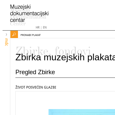
HR
|
EN
PRONAĐI PLAKAT
mdc
Zbirke, fondovi
Zbirka muzejskih plakat
Pregled Zbirke
ŽIVOT POSVEĆEN GLAZBI