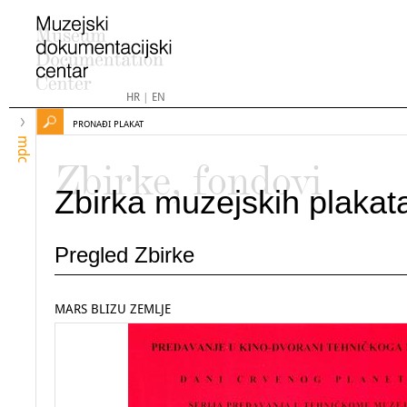
HR
|
EN
PRONAĐI PLAKAT
mdc
Zbirke, fondovi
Zbirka muzejskih plakat
Pregled Zbirke
MARS BLIZU ZEMLJE