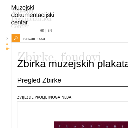
HR
|
EN
PRONAĐI PLAKAT
mdc
Zbirke, fondovi
Zbirka muzejskih plakat
Pregled Zbirke
ZVIJEZDE PROLJETNOGA NEBA