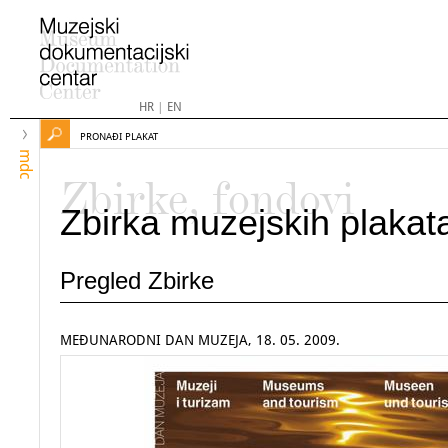
HR
|
EN
PRONAĐI PLAKAT
mdc
Zbirke, fondovi
Zbirka muzejskih plakat
Pregled Zbirke
MEĐUNARODNI DAN MUZEJA, 18. 05. 2009.