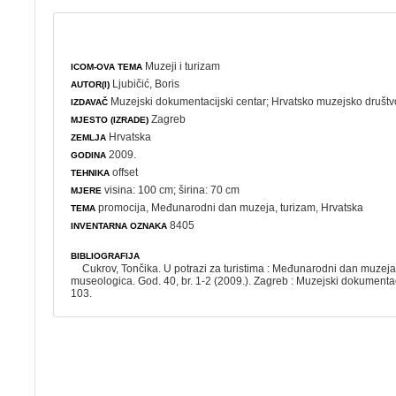
Muzeji i turizam
ICOM-OVA TEMA
Ljubičić, Boris
AUTOR(I)
Muzejski dokumentacijski centar
;
Hrvatsko muzejsko društv
IZDAVAČ
Zagreb
MJESTO (IZRADE)
Hrvatska
ZEMLJA
2009.
GODINA
offset
TEHNIKA
visina: 100 cm; širina: 70 cm
MJERE
promocija
,
Međunarodni dan muzeja
,
turizam
, Hrvatska
TEMA
8405
INVENTARNA OZNAKA
BIBLIOGRAFIJA
Cukrov, Tončika. U potrazi za turistima : Međunarodni dan muzeja 
museologica. God. 40, br. 1-2 (2009.). Zagreb : Muzejski dokumentacij
103.