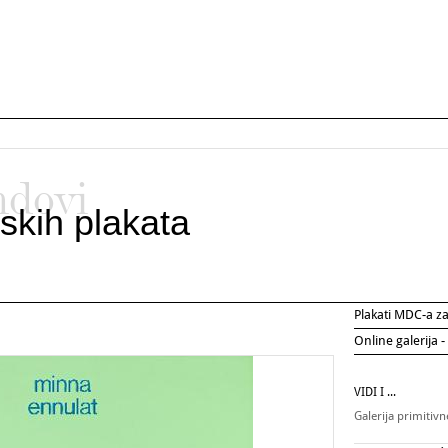
ndovi
skih plakata
Plakati MDC-a 
Online galerija -
VIDI I ...
Galerija primitiv