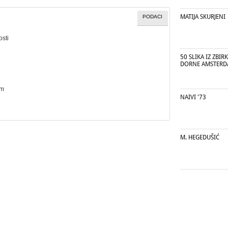
MATIJA SKURJENI
PODACI
osti
50 SLIKA IZ ZBIR
DORNE AMSTER
cm
NAIVI '73
M. HEGEDUŠIĆ