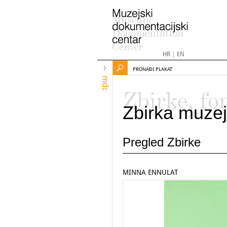
HR
|
EN
PRONAĐI PLAKAT
mdc
Zbirke, fo
Zbirka muzej
Pregled Zbirke
MINNA ENNULAT