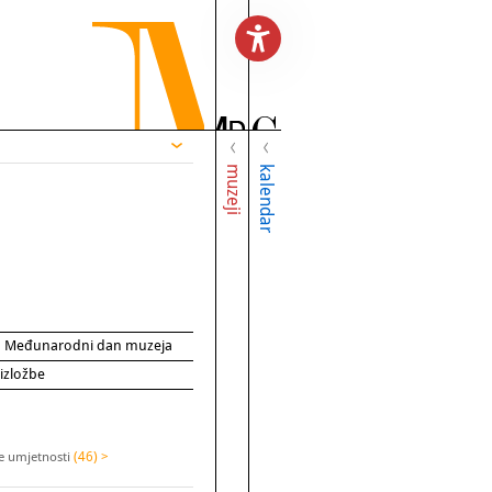
muzeji
kalendar
za Međunarodni dan muzeja
 izložbe
ne umjetnosti
(46) >