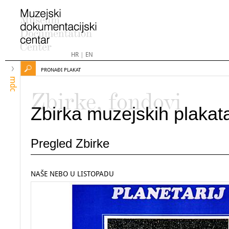
HR
|
EN
PRONAĐI PLAKAT
mdc
Zbirke, fondovi
Zbirka muzejskih plakat
Pregled Zbirke
NAŠE NEBO U LISTOPADU