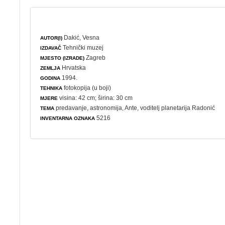
Dakić, Vesna
AUTOR(I)
Tehnički muzej
IZDAVAČ
Zagreb
MJESTO (IZRADE)
Hrvatska
ZEMLJA
1994.
GODINA
fotokopija (u boji)
TEHNIKA
visina: 42 cm; širina: 30 cm
MJERE
predavanje
,
astronomija
, Ante, voditelj planetarija Radonić
TEMA
5216
INVENTARNA OZNAKA