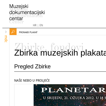
HR
|
EN
PRONAĐI PLAKAT
mdc
Zbirke, fondovi
Zbirka muzejskih plakat
Pregled Zbirke
NAŠE NEBO U PROLJEĆE