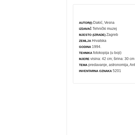
Dakić, Vesna
AUTOR(I)
Tehnički muzej
IZDAVAČ
Zagreb
MJESTO (IZRADE)
Hrvatska
ZEMLJA
1994.
GODINA
fotokopija (u boji)
TEHNIKA
visina: 42 cm; širina: 30 cm
MJERE
predavanje
,
astronomija
, An
TEMA
5201
INVENTARNA OZNAKA