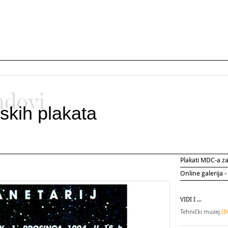
ndovi
skih plakata
Plakati MDC-a 
Online galerija -
VIDI I ...
Tehnički muzej
(6