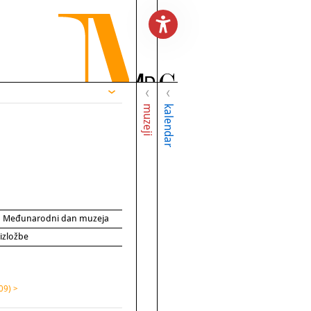
muzeji
kalendar
za Međunarodni dan muzeja
 izložbe
09) >